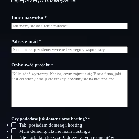
najlepszego rozwiązania.
Imię i nazwisko
*
s
Adres e-mail
*
t
r
o
n
a
Opisz swój projekt
*
j
u
ż
r
o
z
w
i
ą
z
Czy posiadasz już domenę oraz hosting?
*
a
Tak, posiadam domenę i hosting
n
Mam domenę, ale nie mam hostingu
i
a
Nie posiadam jeszcze żadnego z tych elementów