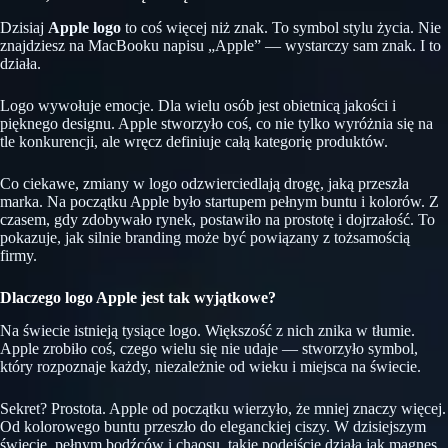
Dzisiaj
Apple logo
to coś więcej niż znak. To symbol stylu życia. Nie
znajdziesz na MacBooku napisu „Apple” — wystarczy sam znak. I to
działa.
Logo wywołuje emocje. Dla wielu osób jest obietnicą jakości i
pięknego designu. Apple stworzyło coś, co nie tylko wyróżnia się na
tle konkurencji, ale wręcz definiuje całą kategorię produktów.
Co ciekawe, zmiany w logo odzwierciedlają drogę, jaką przeszła
marka. Na początku Apple było startupem pełnym buntu i kolorów. Z
czasem, gdy zdobywało rynek, postawiło na prostotę i dojrzałość. To
pokazuje, jak silnie branding może być powiązany z tożsamością
firmy.
Dlaczego logo Apple jest tak wyjątkowe?
Na świecie istnieją tysiące logo. Większość z nich znika w tłumie.
Apple zrobiło coś, czego wielu się nie udaje — stworzyło symbol,
który rozpoznaje każdy, niezależnie od wieku i miejsca na świecie.
Sekret? Prostota. Apple od początku wierzyło, że mniej znaczy więcej.
Od kolorowego buntu przeszło do eleganckiej ciszy. W dzisiejszym
świecie, pełnym bodźców i chaosu, takie podejście działa jak magnes.