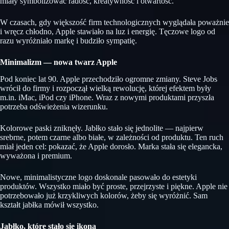
miały symbolizować radość, kreatywność i otwartość.
W czasach, gdy większość firm technologicznych wyglądała poważnie
i wręcz chłodno, Apple stawiało na luz i energię. Tęczowe logo od
razu wyróżniało markę i budziło sympatię.
Minimalizm — nowa twarz Apple
Pod koniec lat 90. Apple przechodziło ogromne zmiany. Steve Jobs
wrócił do firmy i rozpoczął wielką rewolucję, której efektem były
m.in. iMac, iPod czy iPhone. Wraz z nowymi produktami przyszła
potrzeba odświeżenia wizerunku.
Kolorowe paski zniknęły. Jabłko stało się jednolite — najpierw
srebrne, potem czarne albo białe, w zależności od produktu. Ten ruch
miał jeden cel: pokazać, że Apple dorosło. Marka stała się elegancka,
wyważona i premium.
Nowe, minimalistyczne logo doskonale pasowało do estetyki
produktów. Wszystko miało być proste, przejrzyste i piękne. Apple nie
potrzebowało już krzykliwych kolorów, żeby się wyróżnić. Sam
kształt jabłka mówił wszystko.
Jabłko, które stało się ikoną