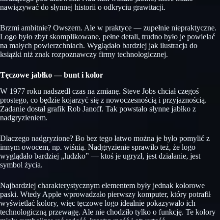
nawiązywać do słynnej historii o odkryciu grawitacji.
Brzmi ambitnie? Owszem. Ale w praktyce — zupełnie niepraktyczne.
Logo było zbyt skomplikowane, pełne detali, trudno było je powielać
na małych powierzchniach. Wyglądało bardziej jak ilustracja do
książki niż znak rozpoznawczy firmy technologicznej.
Tęczowe jabłko — bunt i kolor
W 1977 roku nadszedł czas na zmianę. Steve Jobs chciał czegoś
prostego, co będzie kojarzyć się z nowoczesnością i przyjaznością.
Zadanie dostał grafik Rob Janoff. Tak powstało słynne jabłko z
nadgryzieniem.
Dlaczego nadgryzione? Bo bez tego łatwo można je było pomylić z
innym owocem, np. wiśnią. Nadgryzienie sprawiło też, że logo
wyglądało bardziej „ludzko” — ktoś je ugryzł, jest działanie, jest
symbol życia.
Najbardziej charakterystycznym elementem były jednak kolorowe
paski. Wtedy Apple wprowadzało pierwszy komputer, który potrafił
wyświetlać kolory, więc tęczowe logo idealnie pokazywało ich
technologiczną przewagę. Ale nie chodziło tylko o funkcję. Te kolory