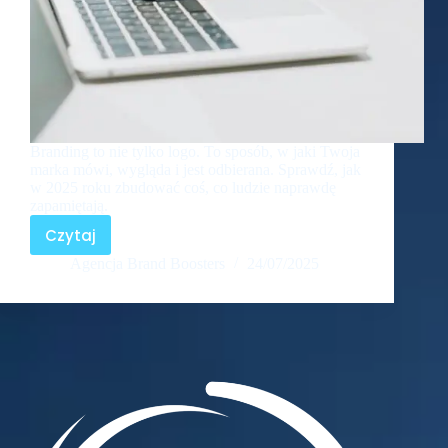
Branding to nie tylko logo. To sposób, w jaki Twoja
marka mówi, wygląda i jest odbierana. Sprawdź, jak
w 2025 roku zbudować coś, co ludzie naprawdę
zapamiętają.
Czytaj
Agencja Brand Boosters
24/07/2025