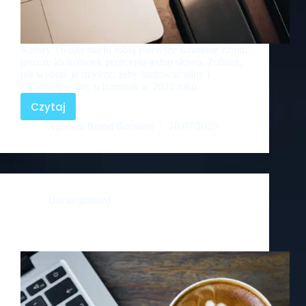
Kolory Twojej marki robią pierwsze wrażenie zanim
jeszcze ktokolwiek przeczyta jedno słowo. Zobacz,
jak wybrać je mądrze, żeby budować silny i
zapamiętywalny wizerunek w 2025 roku.
Czytaj
Agencja Brand Boosters
28/07/2025
Uncategorized
Kawa + branding = nasz idealny poranek ☕🔥