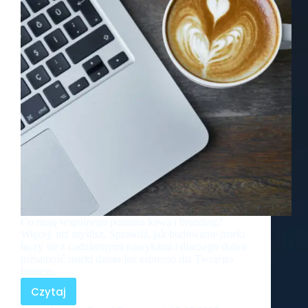
Co mają wspólnego poranna kawa i branding?
Więcej, niż myślisz. Sprawdź, jak budowanie marki
łączy się z codziennymi nawykami i dlaczego dobra
tożsamość marki działa jak espresso dla Twojego
biznesu.
Czytaj