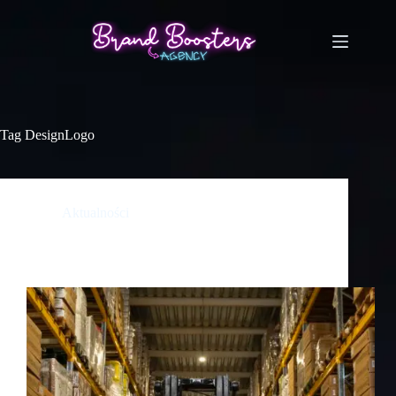
Tag
DesignLogo
Aktualności
Ukryte przesłanie w logo Amazona — jak jedna
strzałka mówi wszystko