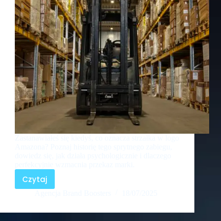
Zastanawiałeś się kiedyś, co oznacza strzałka w logo
Amazona? Poznaj historię tego sprytnego zabiegu,
dowiedz się, jak działa psychologicznie i dlaczego
perfekcyjnie wzmacnia przekaz marki.
Czytaj
Agencja Brand Boosters
18/07/2025