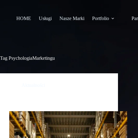
HOME
Usługi
Nasze Marki
Portfolio
Par
Tag
PsychologiaMarketingu
Aktualności
Ukryte przesłanie w logo Amazona — jak jedna
strzałka mówi wszystko