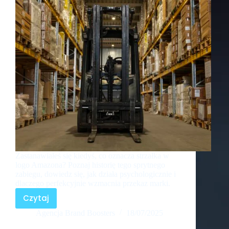
Zastanawiałeś się kiedyś, co oznacza strzałka w
logo Amazona? Poznaj historię tego sprytnego
zabiegu, dowiedz się, jak działa psychologicznie i
dlaczego perfekcyjnie wzmacnia przekaz marki.
Czytaj
Agencja Brand Boosters
18/07/2025