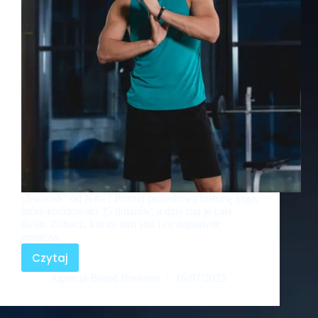
„Swoosh” od Nike? Poznaj prawdziwą historię logo,
które kosztowało 35 dolarów, a dziś zna je cały
świat. Zobacz, kto za nim stoi i co naprawdę
oznacza.
Czytaj
Agencja Brand Boosters
16/07/2025