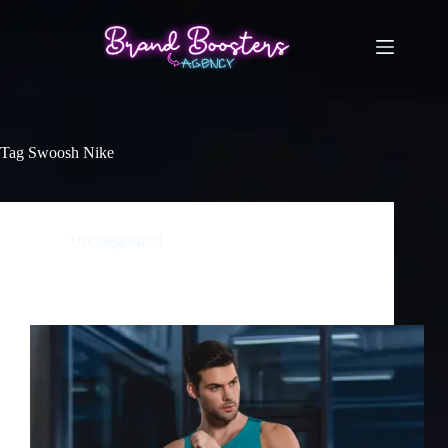
Tag
Swoosh Nike
Uncategorized
Nike — historia „Swoosha”, który kosztował tylko
35 dolarów